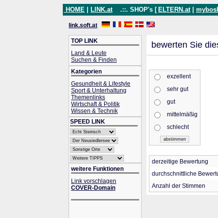
HOME
|
LINK.at
.::. SHOP's [
ELTERN.at
|
mybos
link.soft.at
TOP LINK
bewerten Sie die
Land & Leute
Suchen & Finden
Kategorien
exzellent
Gesundheit & Lifestyle
sehr gut
Sport & Unterhaltung
Themenlinks
gut
Wirtschaft & Politik
Wissen & Technik
mittelmäßig
SPEED LINK
schlecht
derzeitige Bewertung
weitere Funktionen
durchschnittliche Bewer
Link vorschlagen
Anzahl der Stimmen
COVER-Domain