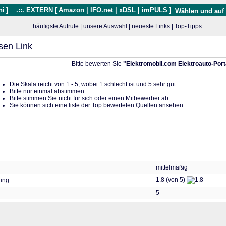
hi
]
.::. EXTERN [
Amazon
|
IFO.net
|
xDSL
|
imPULS
]
Wählen und auf
häufigste Aufrufe
|
unsere Auswahl
|
neueste Links
|
Top-Tipps
sen Link
Bitte bewerten Sie
"Elektromobil.com Elektroauto-Port
Die Skala reicht von 1 - 5, wobei 1 schlecht ist und 5 sehr gut.
Bitte nur einmal abstimmen.
Bitte stimmen Sie nicht für sich oder einen Mitbewerber ab.
Sie können sich eine liste der
Top bewerteten Quellen ansehen.
mittelmäßig
1.8 (von 5)
tung
5