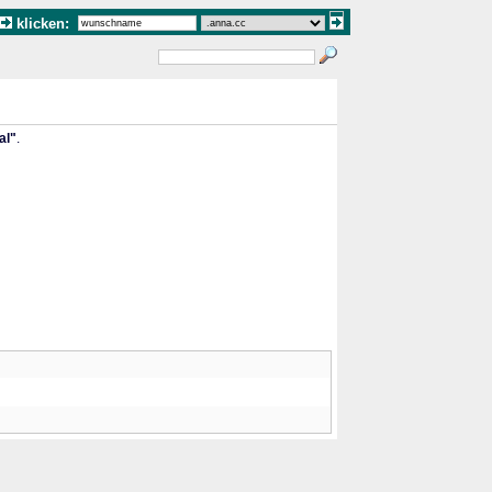
klicken:
al"
.